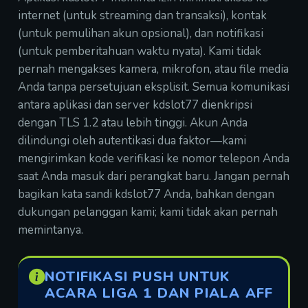
internet (untuk streaming dan transaksi), kontak
(untuk pemulihan akun opsional), dan notifikasi
(untuk pemberitahuan waktu nyata). Kami tidak
pernah mengakses kamera, mikrofon, atau file media
Anda tanpa persetujuan eksplisit. Semua komunikasi
antara aplikasi dan server kdslot77 dienkripsi
dengan TLS 1.2 atau lebih tinggi. Akun Anda
dilindungi oleh autentikasi dua faktor—kami
mengirimkan kode verifikasi ke nomor telepon Anda
saat Anda masuk dari perangkat baru. Jangan pernah
bagikan kata sandi kdslot77 Anda, bahkan dengan
dukungan pelanggan kami; kami tidak akan pernah
memintanya.
NOTIFIKASI PUSH UNTUK
ACARA LIGA 1 DAN PIALA AFF