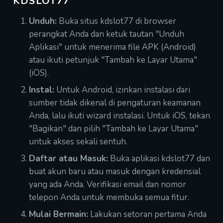
KDSLOT77
Unduh:
Buka situs kdslot77 di browser
perangkat Anda dan ketuk tautan "Unduh
Aplikasi" untuk menerima file APK (Android)
atau ikuti petunjuk "Tambah ke Layar Utama"
(iOS).
Instal:
Untuk Android, izinkan instalasi dari
sumber tidak dikenal di pengaturan keamanan
Anda, lalu ikuti wizard instalasi. Untuk iOS, tekan
"Bagikan" dan pilih "Tambah ke Layar Utama"
untuk akses sekali sentuh.
Daftar atau Masuk:
Buka aplikasi kdslot77 dan
buat akun baru atau masuk dengan kredensial
yang ada Anda. Verifikasi email dan nomor
telepon Anda untuk membuka semua fitur.
Mulai Bermain:
Lakukan setoran pertama Anda